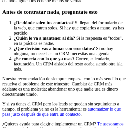
cuando alguien los eche de menos de verdad.
Antes de contratar nada, pregúntate esto
¿De dónde salen tus contactos?
Si llegan del formulario de
la web, que entren solos. Si hay que copiarlos a mano, ya has
perdido.
¿Quién lo va a mantener al día?
Si la respuesta es "todos",
en la práctica es nadie.
¿Qué decisión vas a tomar con esos datos?
Si no hay
ninguna, no necesitas un CRM: necesitas una agenda.
¿Se conecta con lo que ya usas?
Correo, calendario,
facturación. Un CRM aislado del resto acaba siendo otra isla
más.
Nuestra recomendación de siempre: empieza con lo más sencillo que
resuelva el problema de este trimestre. Cambiar de CRM más
adelante es una molestia; abandonar uno que nadie usa es dinero
directamente tirado.
Y si ya tienes el CRM pero los leads se quedan sin seguimiento a
tiempo, el problema ya no es la herramienta: es
automatizar lo que
pasa justo después de que entra un contacto
.
¿Quieres ayuda para elegir e implementar un CRM?
Te asesoramos
.