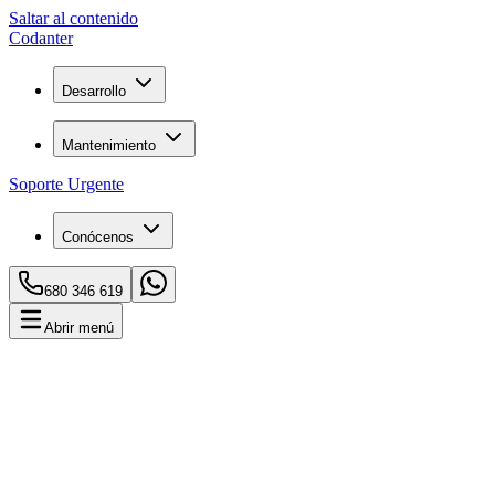
Saltar al contenido
C
o
danter
Desarrollo
Mantenimiento
Soporte Urgente
Conócenos
680 346 619
Abrir menú
Inicio
Blog
CRM para Pequeños Negocios: Qué Es y Por Qué lo
Necesitas