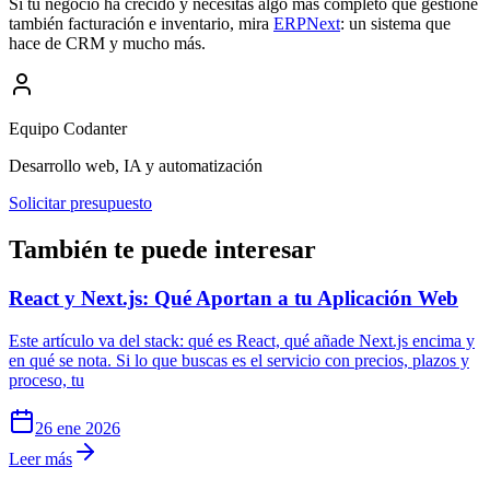
Si tu negocio ha crecido y necesitas algo más completo que gestione
también facturación e inventario, mira
ERPNext
: un sistema que
hace de CRM y mucho más.
Equipo Codanter
Desarrollo web, IA y automatización
Solicitar presupuesto
También te puede interesar
React y Next.js: Qué Aportan a tu Aplicación Web
Este artículo va del stack: qué es React, qué añade Next.js encima y
en qué se nota. Si lo que buscas es el servicio con precios, plazos y
proceso, tu
26 ene 2026
Leer más