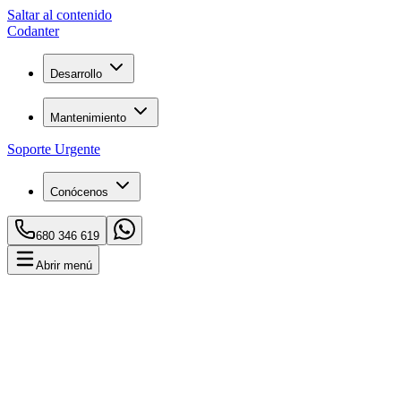
Saltar al contenido
C
o
danter
Desarrollo
Mantenimiento
Soporte Urgente
Conócenos
680 346 619
Abrir menú
Inicio
Blog