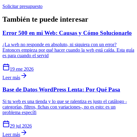
Solicitar presupuesto
También te puede interesar
Error 500 en mi Web: Causas y Cómo Solucionarlo
¿La web no responde en absoluto, ni siquiera con un error?
Entonces empieza por qué hacer cuando la web está caída. Esta guía
es para cuando el servid
19 ene 2026
Leer más
Base de Datos WordPress Lenta: Por Qué Pasa
Si tu web es una tienda y lo que se ralentiza es justo el catálogo -
categorías, filtros, fichas con variaciones-, no es esto: es un
problema específi
29 jul 2026
Leer más