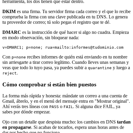
herramienta, los dos tienen que estar dentro.
DKIM
es una firma. Tu servidor firma cada correo y el que lo recibe
comprueba la firma con una clave publicada en tu DNS. Lo genera
tu proveedor de correo; tú solo pegas el registro que te dé.
DMARC
es la instrucción de qué hacer si algo no cuadra. Empieza
en modo observación, sin bloquear nada:
v=DMARC1; p=none; rua=mailto:informes@tudominio.com
Con
recibes informes de quién está enviando en tu nombre
p=none
sin arriesgarte a tirar correo legítimo. Cuando lleves unas semanas y
veas que todo lo tuyo pasa, ya puedes subir a
y luego a
quarantine
.
reject
Cómo comprobar si están bien puestos
La forma más rápida y honesta: mándate un correo a una cuenta de
Gmail, ábrelo, y en el menú del mensaje entra en "Mostrar original".
Ahí verás tres líneas con
o
. Si alguna dice FAIL, ya
PASS
FAIL
sabes por dónde empezar.
Ojo con un detalle que despista mucho: los cambios en DNS
tardan
en propagarse
. Si acabas de tocarlos, espera unas horas antes de
dar por hecho que no funciona.