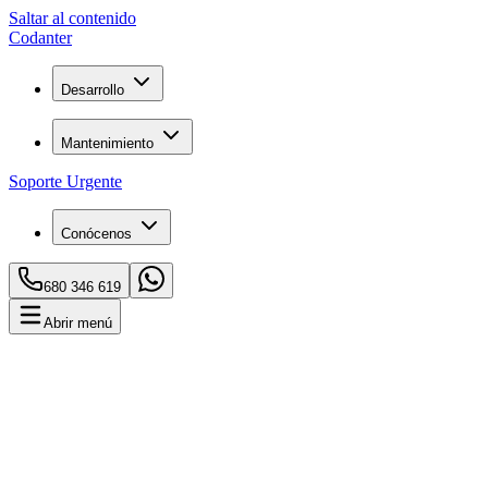
Saltar al contenido
C
o
danter
Desarrollo
Mantenimiento
Soporte Urgente
Conócenos
680 346 619
Abrir menú
Inicio
Blog
Mi Email Llega como Spam: Cómo Solucionarlo