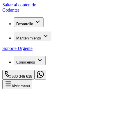
Saltar al contenido
C
o
danter
Desarrollo
Mantenimiento
Soporte Urgente
Conócenos
680 346 619
Abrir menú
Inicio
Blog
¿Cuándo Necesita tu Negocio una Aplicación Web?