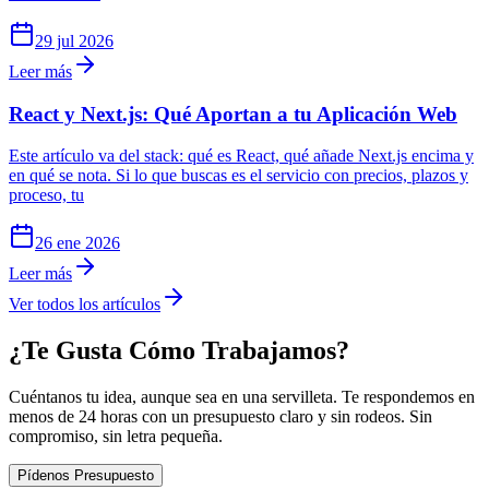
29 jul 2026
Leer más
React y Next.js: Qué Aportan a tu Aplicación Web
Este artículo va del stack: qué es React, qué añade Next.js encima y
en qué se nota. Si lo que buscas es el servicio con precios, plazos y
proceso, tu
26 ene 2026
Leer más
Ver todos los artículos
¿Te Gusta Cómo Trabajamos?
Cuéntanos tu idea, aunque sea en una servilleta. Te respondemos en
menos de 24 horas con un presupuesto claro y sin rodeos. Sin
compromiso, sin letra pequeña.
Pídenos Presupuesto